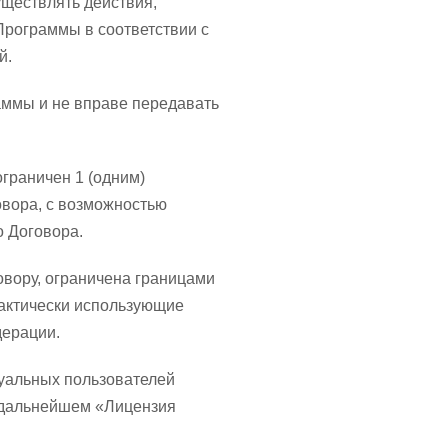
уществлять действия,
рограммы в соответствии с
й.
аммы и не вправе передавать
граничен 1 (одним)
овора, с возможностью
о Договора.
овору, ограничена границами
фактически использующие
дерации.
дуальных пользователей
в дальнейшем «Лицензия