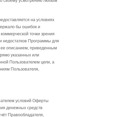
по своему усмотрению любым
редоставляется на условиях
держало бы ошибок и
 коммерческой точки зрения
и недостатков Программы для
и ее описанием, приведенным
прямо указанных или
нной Пользователем цели, а
аниям Пользователя,
ователем условий Оферты
ния денежных средств
чёт Правообладателя,