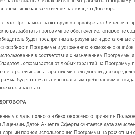
раве распоряжаться исключительным правом на Программу 
особом, включая заключение настоящего Договора.
ся, что Программа, на которую он приобретает Лицензию, п
можно разработать программное обеспечение, которое не со
обладатель будет предпринимать разумные и достаточные с
способности Программы и устранению возможных ошибок 
использования в соответствии с назначением Программы 
ладатель отказывается от любых гарантий на Программу, 
о не ограничиваясь, гарантиями пригодности для определе
рограмма будет отвечать персональным требованиям и ожид
ме и ее аналогам.
 ДОГОВОРА
юченным с даты полного и безоговорочного принятия Польз
и Лицензии. Датой Акцепта Оферты считается дата зачисле
ендарный период использования Программы на расчетный с