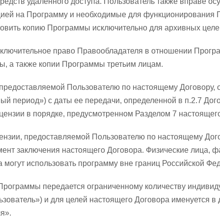
редств удаленного доступа. Пользователь также вправе ос
ией на Программу и необходимые для функционирования П
отовить копию Программы исключительно для архивных целе
исключительное право Правообладателя в отношении Прогр
, а также копии Программы третьим лицам.
, предоставляемой Пользователю по настоящему Договору, о
ый период») с даты ее передачи, определенной в п.2.7 Дог
цензии в порядке, предусмотренном Разделом 7 настоящег
цензии, предоставляемой Пользователю по настоящему Дог
ент заключения настоящего Договора. Физические лица, 
а могут использовать программу вне границ Российской Фе
 Программы передается ограниченному количеству индиви
зователь») и для целей настоящего Договора именуется 
я».