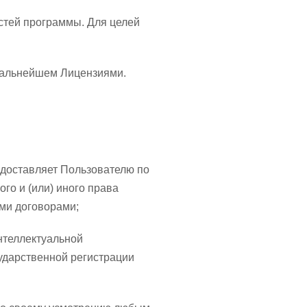
стей программы. Для целей
 дальнейшем Лицензиями.
едоставляет Пользователю по
го и (или) иного права
ми договорами;
нтеллектуальной
сударственной регистрации