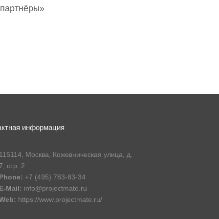
 партнёры»
актная информация
115114, Москва, Кожевническая улица, д.
7, стр. 2
Phone:
+7 (495) 783-83-34
E-Mail:
info@projectmate.ru
Web:
https://www.projectmate.ru/