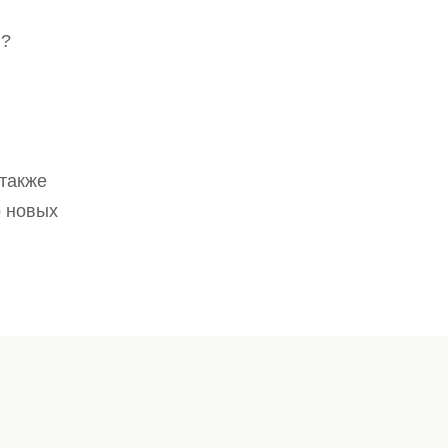
в?
 также
о новых