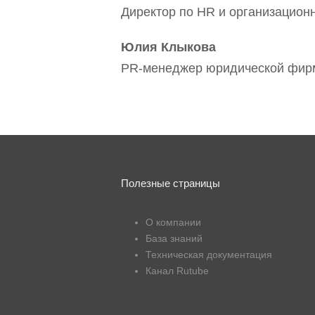
Директор по НR и организацио
Юлия Клыкова
PR-менеджер юридической фир
Полезные страницы
О компании
База знаний
Техническая документация
Канал Rutube