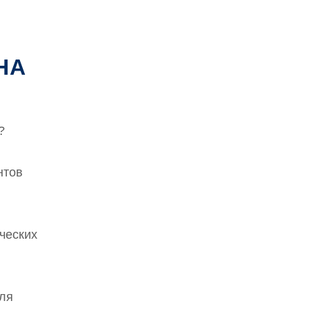
НА
?
нтов
ческих
для