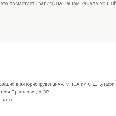
ете посмотреть запись на нашем канале YouTub
овационная юриспруденция», МГЮА им О.Е. Кутафи
ателя Правления, АЮР
к.ю.н.