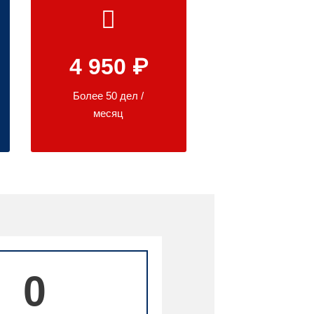
4 950 ₽
Более 50 дел /
месяц
0