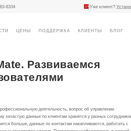
783-8334
Уже клиент?
Устано
СТИ
ЦЕНЫ
ПОДДЕРЖКА
КЛИЕНТЫ
БЛОГ
Mate. Развиваемся
ьзователями
профессиональную деятельность, вопрос об управлении
ому зачастую данные по клиентам хранятся у разных сотруднико
вится больше, данные по контактам накапливаются, работать с
нных становится сложно. Появляется необходимость в единой,