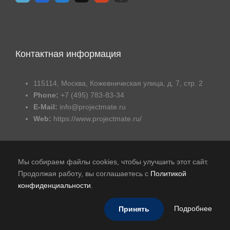
Контактная информация
115114, Москва, Кожевническая улица, д. 7, стр. 2
Phone:
+7 (495) 783-83-34
E-Mail:
info@projectmate.ru
Web:
https://www.projectmate.ru/
Мы собираем файлы cookies, чтобы улучшить этот сайт.
Продолжая работу, вы соглашаетесь с
Политикой
конфиденциальности
.
Публичная оферта
|
Политика обработки персональных
данных
|
В реестре российского ПО
Подробнее
Принять
© 2015-2026 - Авиком Бизнес Технологии