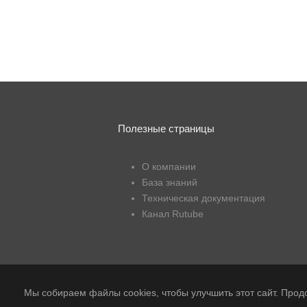
Полезные страницы
О компании
База знаний
Техническая документация
Канал Rutube
Мы собираем файлы cookies, чтобы улучшить этот сайт. Прод
Публичная оферта
|
Политика обработк