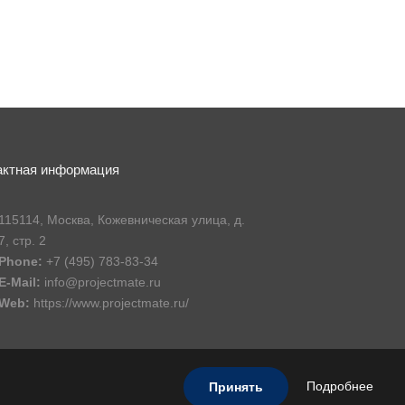
актная информация
115114, Москва, Кожевническая улица, д.
7, стр. 2
Phone:
+7 (495) 783-83-34
E-Mail:
info@projectmate.ru
Web:
https://www.projectmate.ru/
Подробнее
Принять
© 2015-2026 - Авиком Бизнес Технологии