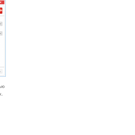
ью
х.