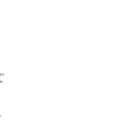
ко
ом
в