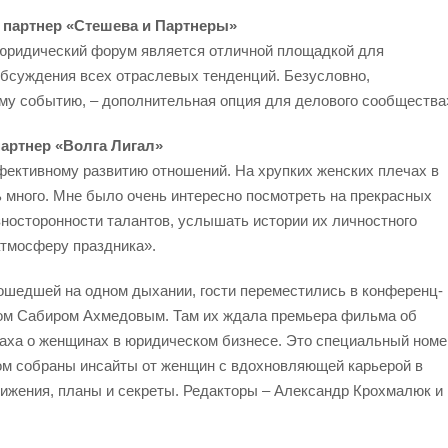
 партнер «Стешева и Партнеры»
юридический форум является отличной площадкой для
бсуждения всех отраслевых тенденций. Безусловно,
ому событию, – дополнительная опция для делового сообщества
артнер «Волга Лигал»
фективному развитию отношений. На хрупких женских плечах в
 много. Мне было очень интересно посмотреть на прекрасных
азносторонности талантов, услышать истории их личностного
 атмосферу праздника».
ошедшей на одном дыхании, гости переместились в конференц-
ом Сабиром Ахмедовым. Там их ждала премьера фильма об
наха о женщинах в юридическом бизнесе. Это специальный номе
ором собраны инсайты от женщин с вдохновляющей карьерой в
тижения, планы и секреты. Редакторы – Александр Крохмалюк и