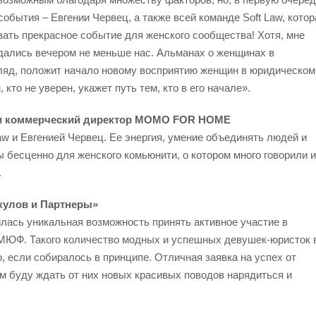
обытия – Евгении Червец, а также всей команде Soft Law, котор
овать прекрасное событие для женского сообщества! Хотя, мне
дались вечером не меньше нас. Альманах о женщинах в
гляд, положит начало новому восприятию женщин в юридическом
кто не уверен, укажет путь тем, кто в его начале».
и коммерческий директор MOMO FOR HOME
w и Евгенией Червец. Ее энергия, умение объединять людей и
 бесценно для женского комьюнити, о котором много говорили и
.
кулов и Партнеры»
илась уникальная возможность принять активное участие в
ПМЮФ. Такого количество модных и успешных девушек-юристок 
, если собиралось в принципе. Отличная заявка на успех от
ем буду ждать от них новых красивых поводов нарядиться и