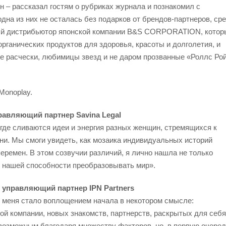
 – рассказал гостям о рубриках журнала и познакомил с
дна из них не осталась без подарков от брендов-партнеров, ср
й дистрибьютор японской компании B&S CORPORATION, котор
рганических продуктов для здоровья, красоты и долголетия, и
е расчески, любимицы звезд и не даром прозванные «Роллс Ро
Monoplay.
равляющий партнер Savina Legal
 где сливаются идеи и энергия разных женщин, стремящихся к
зни. Мы смоги увидеть, как мозаика индивидуальных историй
ремен. В этом созвучии различий, я лично нашла не только
е нашей способности преобразовывать мир».
 управляющий партнер IPN Partners
я меня стало воплощением начала в некотором смысле:
ой компании, новых знакомств, партнерств, раскрытых для себя
возможным благодаря множеству факторов, но, в первую очере