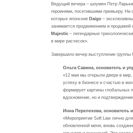
Ведущий вечера – шоумен Петр Ларькин
героинями, посетившими премьеру. Ни о
которых японские
Daigo
– эксклюзивны
занимается продвижением и продажей о
Majestic
– легендарные трихологически
в мире расчесок».
Завершило вечер выступление группы 
Ольга Савина, основатель и уп
«12 мая мы открыли двери в мир,
успеху в бизнесе и счастью в жи
формирует картины глобальных пе
вдохновение, но и подтверждени
Инна Перелехова, основатель и
«Мероприятие Soft Law лично дл
обновленной меня, вновь созданн
смыслов и ощущений. Это стало 