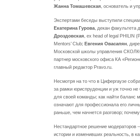
Жанна Томашевская
, основатель и у
Экспертами беседы выступили специал
Екатерина Гурова
, декан факультета
Дроздовская
, ех head of legal PHILIN 
Mentors’ Club;
Евгения Овасапян
, дир
Московской школы управления СКОЛ
партнер московского офиса КА «Регионс
главный редактор Pravo.ru.
Несмотря на то что в Цифергаузе соб
за рамки юриспруденции и уж точно не
для своей команды; как найти баланс 
означают для профессионала его личны
раньше, чем начнется разговор; почему
Нестандартное решение модераторов – 
истории и изменивших реальность, в ка