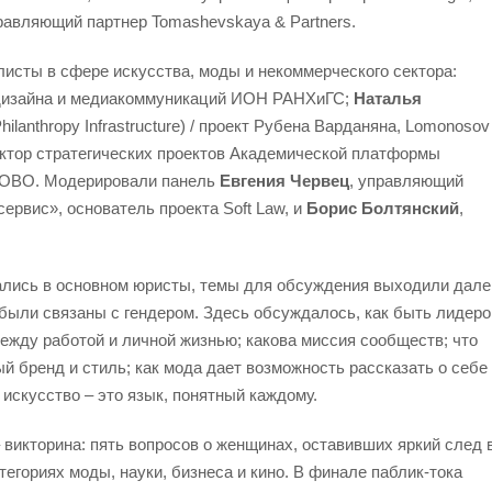
правляющий партнер Tomashevskaya & Partners.
исты в сфере искусства, моды и некоммерческого сектора:
 дизайна и медиакоммуникаций ИОН РАНХиГС;
Наталья
(Philanthropy Infrastructure) / проект Рубена Варданяна, Lomonosov
ектор стратегических проектов Академической платформы
КОВО. Модерировали панель
Евгения Червец
, управляющий
ервис», основатель проекта Soft Law, и
Борис Болтянский
,
рались в основном юристы, темы для обсуждения выходили дале
 были связаны с гендером. Здесь обсуждалось, как быть лидер
между работой и личной жизнью; какова миссия сообществ; что
й бренд и стиль; как мода дает возможность рассказать о себе
 искусство – это язык, понятный каждому.
викторина: пять вопросов о женщинах, оставивших яркий след 
тегориях моды, науки, бизнеса и кино. В финале паблик-тока