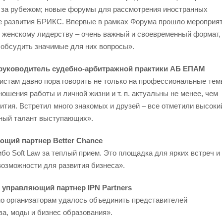
в за рубежом; новые форумы для рассмотрения иностранных
е развития БРИКС. Впервые в рамках Форума прошло мероприя
е женскому лидерству – очень важный и своевременный формат,
обсудить значимые для них вопросы».
оруководитель судебно-арбитражной практики АБ ЕПАМ
истам давно пора говорить не только на профессиональные тем
ошения работы и личной жизни и т. п. актуальны не менее, чем
тия. Встретил много знакомых и друзей – все отметили высоки
нный талант выступающих».
ющий партнер Better Chance
бо Soft Law за теплый прием. Это площадка для ярких встреч и
озможности для развития бизнеса».
 управляющий партнер IPN Partners
но организаторам удалось объединить представителей
а, моды и бизнес образования».