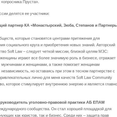
 «опросника Пруста».
сии делятся ее участники:
ий партнер КА «Монастырский, Зюба, Степанов и Партнер
ществ, которые становятся центрами притяжения для
ия социального круга и приобретения новых знаний. Авторский
тво Soft Law – следует четкой миссии, близкой целям МЗС:
 женщины играют все более значимую роль в бизнесе, отражает
 мужчинами и женщинами, а также помогает женщинам
 независимость, но оставаясь при этом в тесном партнерстве с
ривлекательных лично для меня качеств Soft Law Community
тво, которое стимулирует внутреннюю энергию и является главн
, руководитель уголовно-правовой практики АБ ЕПАМ
еждународного сообщества. Он стал хорошей площадкой для
ующих как юристов, так и бизнес. Среди них – защита прав