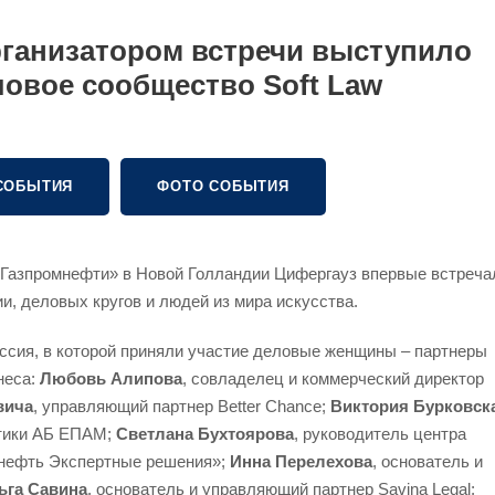
ганизатором встречи выступило
ловое сообщество Soft Law
СОБЫТИЯ
ФОТО СОБЫТИЯ
Газпромнефти» в Новой Голландии Цифергауз впервые встреча
, деловых кругов и людей из мира искусства.
ссия, в которой приняли участие деловые женщины – партнеры
неса:
Любовь Алипова
, совладелец и коммерческий директор
вича
, управляющий партнер Better Chance;
Виктория Бурковск
актики АБ ЕПАМ;
Светлана Бухтоярова
, руководитель центра
мнефть Экспертные решения»;
Инна Перелехова
, основатель и
ьга Савина
, основатель и управляющий партнер Savina Legal;