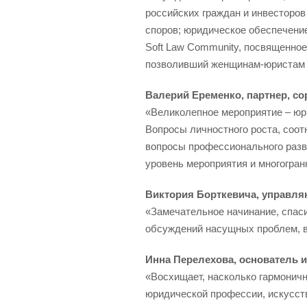
российских граждан и инвесторо
споров; юридическое обеспечени
Soft Law Community, посвященно
позволивший женщинам-юристам 
Валерий Еременко, партнер, с
«Великолепное мероприятие – юр
Вопросы личностного роста, соотн
вопросы профессионального разви
уровень мероприятия и многогра
Виктория Борткевича, управля
«Замечательное начинание, спаси
обсуждений насущных проблем, в
Инна Перелехова, основатель и
«Восхищает, насколько гармонич
юридической профессии, искусств