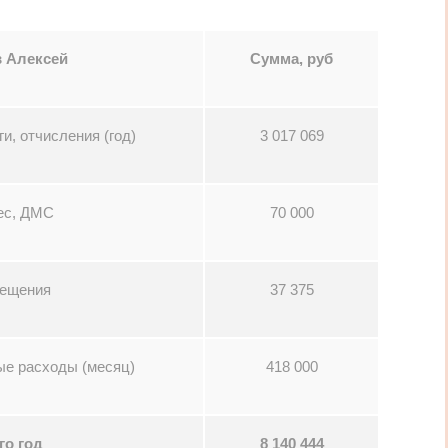
 Алексей
Сумма, руб
ги, отчисления (год)
3 017 069
ес, ДМС
70 000
ещения
37 375
е расходы (месяц)
418 000
го год
8 140 444