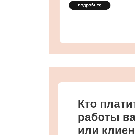
Кто плати
работы в
или клие