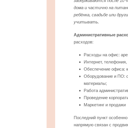
задерживаются после 10 ч
дома и частично на пита
ребёнка, свадьбе или дру
учитывать.
Административные расх
расходов:
Расходы на офис: ар
Интернет, телефония,
Обеспечение офиса: к
Оборудование и ПО: 
материалы;
Работа администрати
Проведение корпорати
Маркетинг и продажи
Последний пункт особенно
напрямую связан с продви