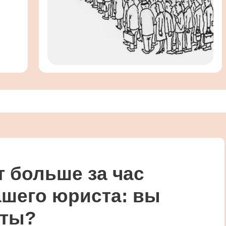
т больше за час
ашего юриста: вы
нты?