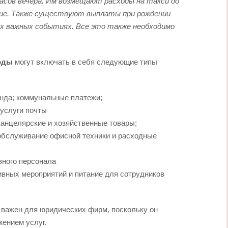
асов вечера. Им возмещают расходы на такси до
ние. Также существуют выплаты при рождении
гих важных событиях. Все это также необходимо
оды
могут включать в себя следующие типы
енда; коммунальные платежи;
 услуги почты
анцелярские и хозяйственные товары;
обслуживание офисной техники и расходные
вного персонала
вных мероприятий и питание для сотрудников
 важен для юридических фирм, поскольку он
жением услуг.