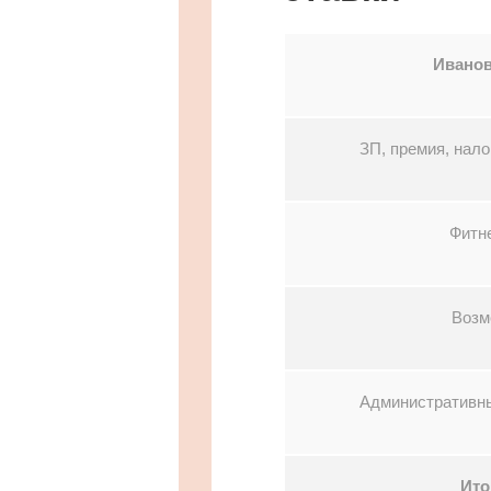
Иванов
ЗП, премия, нало
Фитн
Возм
Административны
Ито