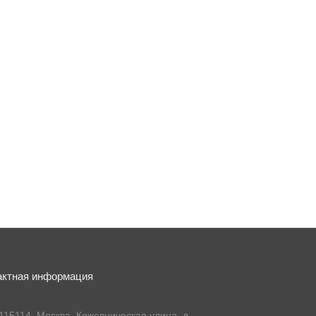
актная информация
115114, Москва, Кожевническая улица, д.