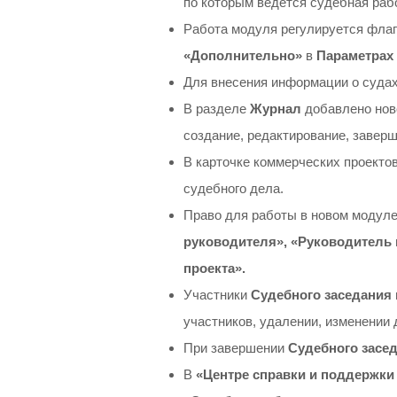
по которым ведется судебная раб
Работа модуля регулируется фла
«Дополнительно»
в
Параметрах
Для внесения информации о суда
В разделе
Журнал
добавлено нов
создание, редактирование, заверш
В карточке коммерческих проекто
судебного дела.
Право для работы в новом модуле
руководителя», «Руководитель 
проекта».
Участники
Судебного заседания
участников, удалении, изменении
При завершении
Судебного засе
В
«Центре справки и поддержки 