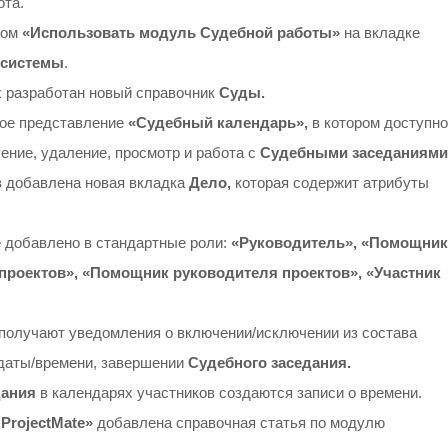
ота.
гом
«Использовать модуль Судебной работы»
на вкладке
 системы
.
х разработан новый справочник
Суды.
ое представление
«Судебный календарь»,
в котором доступно
ение, удаление, просмотр и работа с
Судебными заседаниями
в добавлена новая вкладка
Дело,
которая содержит атрибуты
 добавлено в стандартные роли:
«Руководитель», «Помощник
проектов», «Помощник руководителя проектов», «Участник
получают уведомления о включении/исключении из состава
 даты/времени, завершении
Судебного заседания.
дания
в календарях участников создаются записи о времени.
ProjectMate»
добавлена справочная статья по модулю